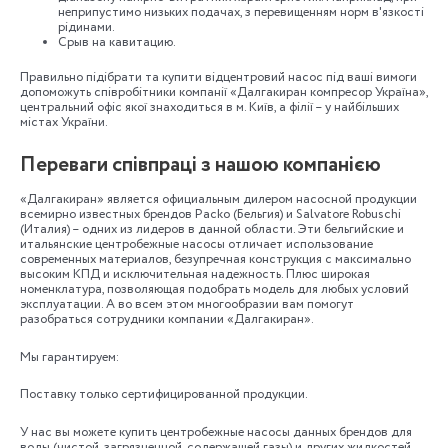
неприпустимо низьких подачах, з перевищенням норм в'язкості
рідинами.
Срыв на кавитацию.
Правильно підібрати та купити відцентровий насос під ваші вимоги
допоможуть співробітники компанії «Далгакиран компресор Україна»,
центральний офіс якої знаходиться в м. Київ, а філії – у найбільших
містах України.
Переваги співпраці з нашою компанією
«Далгакиран» является официальным дилером насосной продукции
всемирно известных брендов Packo (Бельгия) и Salvatore Robuschi
(Италия) – одних из лидеров в данной области. Эти бельгийские и
итальянские центробежные насосы отличает использование
современных материалов, безупречная конструкция с максимально
высоким КПД и исключительная надежность. Плюс широкая
номенклатура, позволяющая подобрать модель для любых условий
эксплуатации. А во всем этом многообразии вам помогут
разобраться сотрудники компании «Далгакиран».
Мы гарантируем:
Поставку только сертифицированной продукции.
У нас вы можете купить центробежные насосы данных брендов для
воды (чистой, загрязненной, содержащей газы) и других жидкостей,