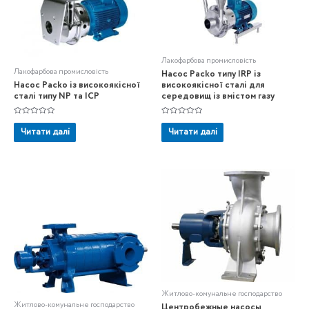
Лакофарбова промисловість
Лакофарбова промисловість
Насос Packo типу IRP із
Насос Packo із високоякісної
високоякісної сталі для
сталі типу NP та ICP
середовищ із вмістом газу
Оцінено
Оцінено
в
в
Читати далі
Читати далі
0
0
з
з
5
5
Житлово-комунальне господарство
Житлово-комунальне господарство
Центробежные насосы