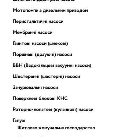
Мотопомпи з дизельним приводом
Перистальтичні насоси
Мембранні насоси
Гвинтові насоси (шнекові)
Поршневі (дозуючі) насоси
ВВН (Вадокільцеві вакуумні насоси)
Шестеренні (шестерні) насоси
Занурювальні насоси
Поверхневі блокові КНС
Роторно-лопатеві (кулачкові) насоси
Галузі
Житлово-комунальне господарство