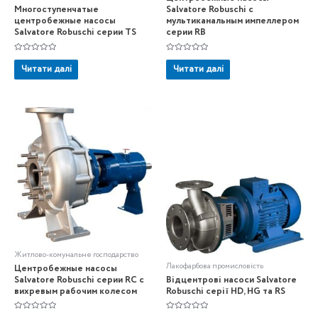
Многоступенчатые
Salvatore Robuschi с
центробежные насосы
мультиканальным импеллером
Salvatore Robuschi серии TS
серии RB
Оцінено
Оцінено
в
в
Читати далі
Читати далі
0
0
з
з
5
5
Житлово-комунальне господарство
Лакофарбова промисловість
Центробежные насосы
Salvatore Robuschi серии RC с
Відцентрові насоси Salvatore
вихревым рабочим колесом
Robuschi серії HD, HG та RS
Оцінено
Оцінено