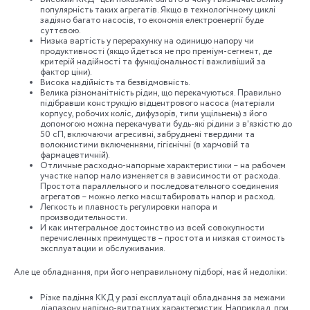
популярність таких агрегатів. Якщо в технологічному циклі
задіяно багато насосів, то економія електроенергії буде
суттєвою.
Низька вартість у перерахунку на одиницю напору чи
продуктивності (якщо йдеться не про преміум-сегмент, де
критерій надійності та функціональності важливіший за
фактор ціни).
Висока надійність та безвідмовність.
Велика різноманітність рідин, що перекачуються. Правильно
підібравши конструкцію відцентрового насоса (матеріали
корпусу, робочих коліс, дифузорів, типи ущільнень) з його
допомогою можна перекачувати будь-які рідини з в'язкістю до
50 сП, включаючи агресивні, забруднені твердими та
волокнистими включеннями, гігієнічні (в харчовій та
фармацевтичній).
Отличные расходно-напорные характеристики – на рабочем
участке напор мало изменяется в зависимости от расхода.
Простота параллельного и последовательного соединения
агрегатов – можно легко масштабировать напор и расход.
Легкость и плавность регулировки напора и
производительности.
И как интегральное достоинство из всей совокупности
перечисленных преимуществ – простота и низкая стоимость
эксплуатации и обслуживания.
Але це обладнання, при його неправильному підборі, має й недоліки:
Різке падіння ККД у разі експлуатації обладнання за межами
діапазону напірно-витратних характеристик. Наприклад, при