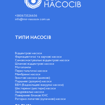
+380673526656
info@mir-nasosov.com.ua
ТИПИ НАСОСІВ
Відцентрові насоси
Фармацевтичні та харчові насоси
Самовсмоктувальні відцентрові насоси
Шламові відцентрові насоси
Мотопомпи
Перистальтичні насоси
Мембранні насоси
Гвинтові насоси (шнекові)
Поршневі (дозуючі) насоси
ВВН (Вадокільцеві вакуумні насоси)
Шестеренні (шестерні) насоси
Занурювальні насоси
Поверхневі блокові КНС
Роторно-лопатеві (кулачкові) насоси