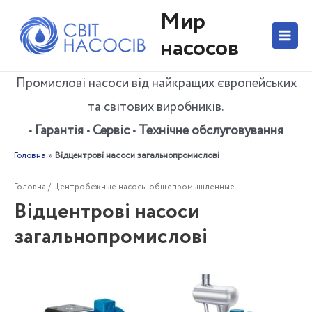
Перейти
Мир
до
вмісту
насосов
Main
Menu
Промислові насоси від найкращих європейських
та світових виробників.
• Гарантія • Сервіс • Технічне обслуговування
Головна
»
Відцентрові насоси загальнопромислові
Головна
/ Центробежные насосы общепромышленные
Відцентрові насоси
загальнопромислові