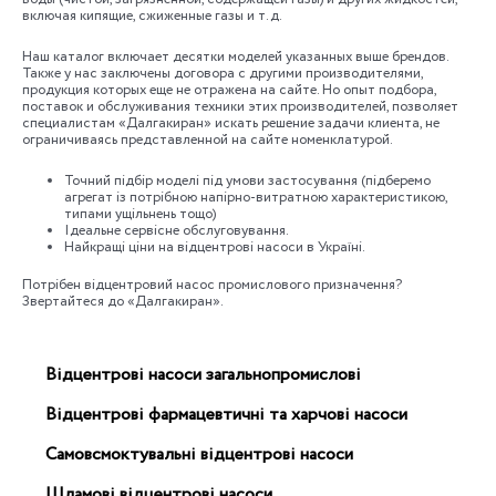
включая кипящие, сжиженные газы и т.д.
Наш каталог включает десятки моделей указанных выше брендов.
Также у нас заключены договора с другими производителями,
продукция которых еще не отражена на сайте. Но опыт подбора,
поставок и обслуживания техники этих производителей, позволяет
специалистам «Далгакиран» искать решение задачи клиента, не
ограничиваясь представленной на сайте номенклатурой.
Точний підбір моделі під умови застосування (підберемо
агрегат із потрібною напірно-витратною характеристикою,
типами ущільнень тощо)
Ідеальне сервісне обслуговування.
Найкращі ціни на відцентрові насоси в Україні.
Потрібен відцентровий насос промислового призначення?
Звертайтеся до «Далгакиран».
Відцентрові насоси загальнопромислові
Відцентрові фармацевтичні та харчові насоси
Самовсмоктувальні відцентрові насоси
Шламові відцентрові насоси