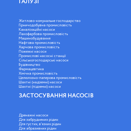
ГАЛУЗІ
Житлово-комунальне господарство
Гірничодобувна промисловість
Каналізаційні насоси
Лакофарбова промисловість
Машинобудування
Нафтова промисловість
Харчова промисловість
Пожежні насоси
Промислові насосні станції
Сільськогосподарські насоси
Будівництво
Фармацевтика
Хімічна промисловість
Целюлозно-паперова промисловість
Шахтні (надземні) насоси
Шахтні (підземні) насоси
ЗАСТОСУВАННЯ НАСОСІВ
Дренажні насоси
Для забруднених рідин
Для густих, в'язких рідин
Для абразивних рідин