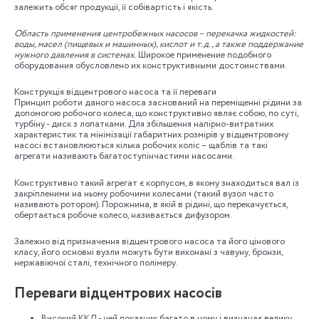
залежить обсяг продукції, її собівартість і якість.
Область применения центробежных насосов – перекачка жидкостей:
воды, масел (пищевых и машинных), кислот и т.д., а также поддержание
нужного давления в системах.
Широкое применение подобного
оборудования обусловлено их конструктивными достоинствами.
Конструкція відцентрового насоса та її переваги
Принцип роботи даного насоса заснований на переміщенні рідини за
допомогою робочого колеса, що конструктивно являє собою, по суті,
турбіну - диск з лопатками. Для збільшення напірно-витратних
характеристик та мінімізації габаритних розмірів у відцентровому
насосі встановлюються кілька робочих коліс – щаблів та такі
агрегати називають багатоступінчастими насосами.
Конструктивно такий агрегат є корпусом, в якому знаходиться вал із
закріпленими на ньому робочими колесами (такий вузол часто
називають ротором). Порожнина, в якій в рідині, що перекачується,
обертається робоче колесо, називається дифузором.
Залежно від призначення відцентрового насоса та його цінового
класу, його основні вузли можуть бути виконані з чавуну, бронзи,
нержавіючої сталі, технічного полімеру.
Переваги відцентрових насосів
Високий ККД - цей показник багато в чому і визначає велику