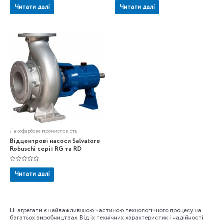
в
в
Читати далі
Читати далі
0
0
з
з
5
5
Лакофарбова промисловість
Відцентрові насоси Salvatore
Robuschi серії RG та RD
Оцінено
в
Читати далі
0
з
5
Ці агрегати є найважливішою частиною технологічного процесу на
багатьох виробництвах. Від їх технічних характеристик і надійності