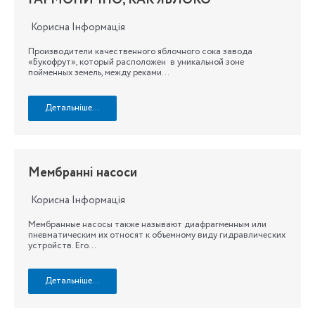
Корисна Інформація
Производители качественного яблочного сока завода
«Букофрут», который расположен в уникальной зоне
пойменных земель, между реками…
Детальніше…
Мембранні насоси
Корисна Інформація
Мембранные насосы также называют диафрагменным или
пневматическим их относят к объемному виду гидравлических
устройств. Его…
Детальніше…