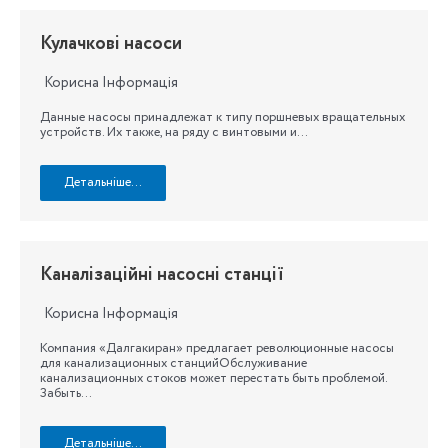
Кулачкові насоси
Корисна Інформація
Данные насосы принадлежат к типу поршневых вращательных
устройств. Их также, на ряду с винтовыми и…
Детальніше…
Каналізаційні насосні станції
Корисна Інформація
Компания «Далгакиран» предлагает революционные насосы
для канализационных станцийОбслуживание
канализационных стоков может перестать быть проблемой.
Забыть…
Детальніше…