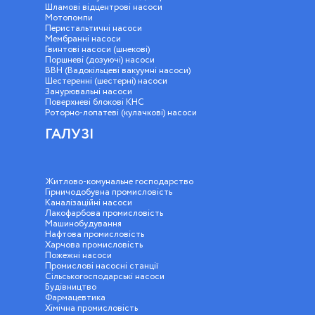
Шламові відцентрові насоси
Мотопомпи
Перистальтичні насоси
Мембранні насоси
Гвинтові насоси (шнекові)
Поршневі (дозуючі) насоси
ВВН (Вадокільцеві вакуумні насоси)
Шестеренні (шестерні) насоси
Занурювальні насоси
Поверхневі блокові КНС
Роторно-лопатеві (кулачкові) насоси
ГАЛУЗІ
Житлово-комунальне господарство
Гірничодобувна промисловість
Каналізаційні насоси
Лакофарбова промисловість
Машинобудування
Нафтова промисловість
Харчова промисловість
Пожежні насоси
Промислові насосні станції
Сільськогосподарські насоси
Будівництво
Фармацевтика
Хімічна промисловість