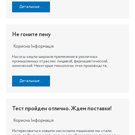
Детальніше…
Не гоните пену
Корисна Інформація
Насосы нашли широкое применение в различных
промышленных отраслях: пищевой, фармацевтической,
химической. Некоторые технологии этих производств,…
Детальніше…
Тест пройден отлично. Ждем поставки!
Корисна Інформація
Интересоваться новыми насосными машинами мы стали