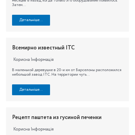
месяцев 8 назад, когда только это оборудование появилось.
Затем…
Детальніше…
Всемирно известный ITC
Корисна Інформація
В маленькой деревушке в 20-и км от Барселоны расположился
небольшой завод ITC. На территории чуть…
Детальніше…
Рецепт паштета из гусиной печенки
Корисна Інформація