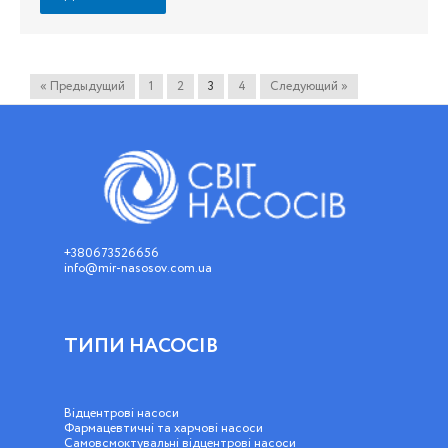
« Предыдущий
1
2
3
4
Следующий »
+380673526656
info@mir-nasosov.com.ua
ТИПИ НАСОСІВ
Відцентрові насоси
Фармацевтичні та харчові насоси
Самовсмоктувальні відцентрові насоси