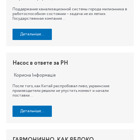
Поддержание канализационной системы города милионника в
работоспособном состоянии – задача не из легких.
Государственная компания…
Детальніше…
Насос в ответе за РН
Корисна Інформація
После того, как Китай распробовал пиво, украинские
производители решили не упустить момент и начали
поставки…
Детальніше…
ГАРМОНИЧНО, КАК ЯБЛОКО