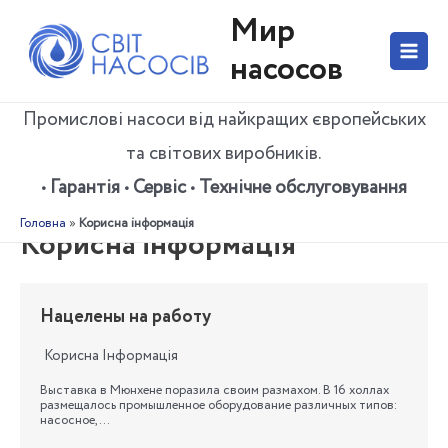
Перейти
Мир
до
вмісту
насосов
Main
Menu
Промислові насоси від найкращих європейських
та світових виробників.
• Гарантія • Сервіс • Технічне обслуговування
Головна
»
Корисна інформація
Корисна інформація
Нацелены на работу
Корисна Інформація
Выставка в Мюнхене поразила своим размахом. В 16 холлах
размещалось промышленное оборудование различных типов:
насосное,…