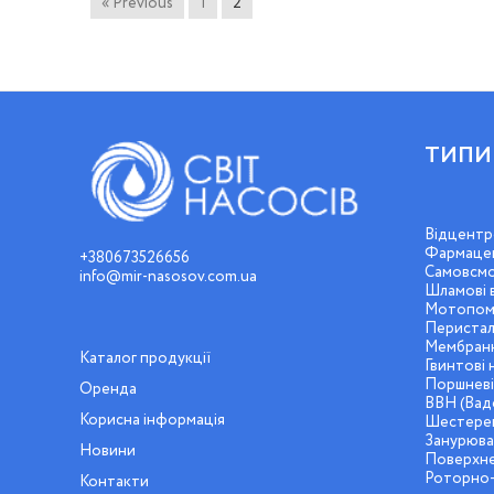
« Previous
1
2
ТИПИ
Відцентр
Фармацев
+380673526656
Самовсмо
info@mir-nasosov.com.ua
Шламові 
Мотопом
Перистал
Мембранн
Каталог продукції
Гвинтові 
Поршневі
Оренда
ВВН (Вадо
Корисна інформація
Шестерен
Занурюва
Новини
Поверхне
Роторно-л
Контакти