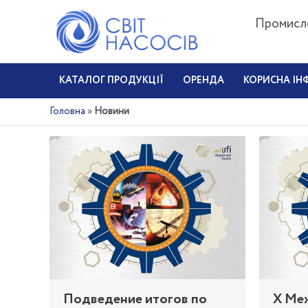
Перейти
до
Промисло
вмісту
КАТАЛОГ ПРОДУКЦІЇ
ОРЕНДА
КОРИСНА ІН
Новини
Головна
»
Новини
Подведение итогов по
Х Ме