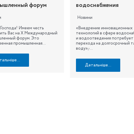
ышленный форум
водоснабжения
и
Новини
 Господа! Имеем честь
«Внедрение инновационных
сить Вас на Х Международный
технологий в сфере водосн
ленный форум. Это
и водоотведения потребует
венная промышленная…
перехода на долгосрочный т
воду»,-…
тальніше…
Детальніше…