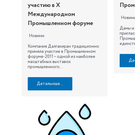
участию в Х
Пром
Международном
Новин
Промышленном форуме
Дамы и
пригла
Новини
Промыш
единст
Компания Далгакиран традиционно
приняла участие в Промышленном
форуме-2011 – одной из наиболее
Де
масштабных выставок
промышленного…
Детальніше…