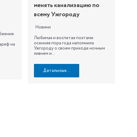
менять канализацию по
всему Ужгороду
Новини
абжения
Любимая и воспетая поэтами
осенняя пора года напомнила
ариф на
Ужгороду о своем приходе ночным
ливнем и…
Детальніше…