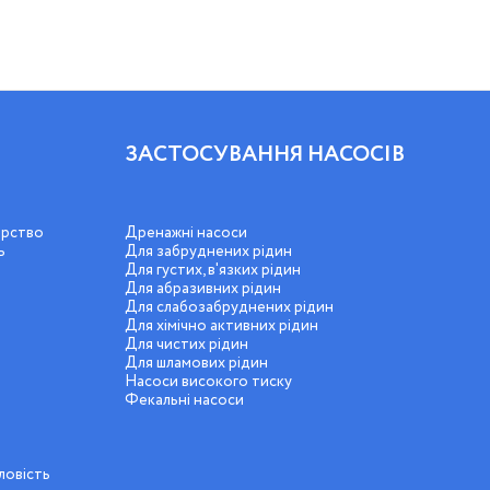
ЗАСТОСУВАННЯ НАСОСІВ
арство
Дренажні насоси
ь
Для забруднених рідин
Для густих, в'язких рідин
Для абразивних рідин
Для слабозабруднених рідин
Для хімічно активних рідин
Для чистих рідин
Для шламових рідин
Насоси високого тиску
Фекальні насоси
ловість