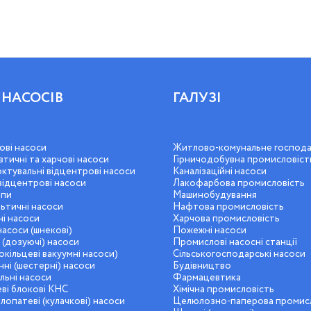
 НАСОСІВ
ГАЛУЗІ
ові насоси
Житлово-комунальне господ
тичні та харчові насоси
Гірничодобувна промисловіст
ктувальні відцентрові насоси
Каналізаційні насоси
відцентрові насоси
Лакофарбова промисловість
пи
Машинобудування
ьтичні насоси
Нафтова промисловість
і насоси
Харчова промисловість
насоси (шнекові)
Пожежні насоси
 (дозуючі) насоси
Промислові насосні станції
кільцеві вакуумні насоси)
Сільськогосподарські насоси
ні (шестерні) насоси
Будівництво
льні насоси
Фармацевтика
ві блокові КНС
Хімічна промисловість
опатеві (кулачкові) насоси
Целюлозно-паперова промис